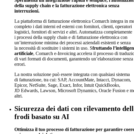
Sperimenta un'integrazione rapida e semplice, l'automazio
della supply chain e la fatturazione elettronica senza
interruzioni.
La piattaforma di fatturazione elettronica Comarch integra in 
completo i dati interni ed esterni con fornitori, clienti, operatori
logistici, fornitori di servizi e altri. Automatizza completamente
i processi della supply chain e di fatturazione elettronica con
un’interruzione minima dei processi aziendali esistenti e senza
la necessità di sostituire i sistemi in uso. S
fruttando l’intellige
artificiale
, Comarch e-Invoicing accelera il processo di traduzi
di vari formati di documenti, garantendo un’elaborazione senza
errori.
La nostra soluzione può essere integrata con qualsiasi sistema
di fatturazione, tra cui: SAP, AccountMate, Intacct, Dynacom,
Epicor, NetSuite, Sage, Exact, Infor, Intuit QuickBooks,
JD Edwards, Lawson, Microsoft Dynamics, Oracle Fusion e mo
altri.
Sicurezza dei dati con rilevamento dell
frodi basato su AI
Ottimizza il tuo processo di fatturazione per garantire coer