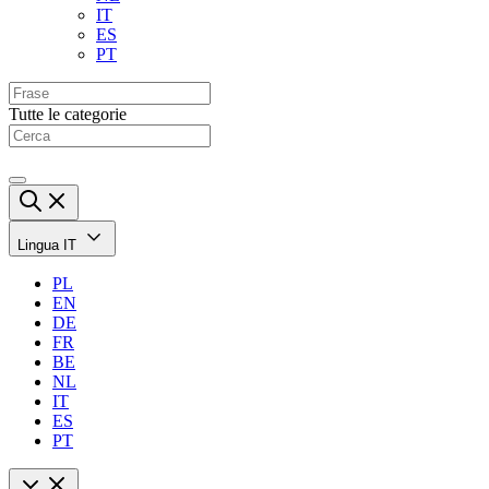
IT
ES
PT
Tutte le categorie
Lingua
IT
PL
EN
DE
FR
BE
NL
IT
ES
PT