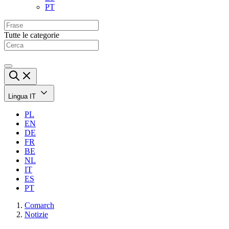
PT
Tutte le categorie
Lingua
IT
PL
EN
DE
FR
BE
NL
IT
ES
PT
Comarch
Notizie