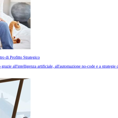
o di Profitto Strategico
grazie all'intelligenza artificiale, all'automazione no-code e a strategie 