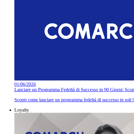
01/06/2026
Lanciare un Programma Fedeltà di Successo in 90 Giorni: Scopr
Scopri come lanciare un programma fedeltà di successo in soli 9
Loyalty