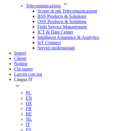
Telecomunicazioni
Scopri di più Telecomunicazioni
BSS Products & Solutions
OSS Products & Solutions
Field Service Management
ICT & Data Center
Intelligent Assurance & Analytics
IoT Connect
Servizi professionali
Settori
Clienti
Notizie
Chi siamo
Lavora con noi
Lingua
IT
PL
EN
DE
FR
BE
NL
IT
ES