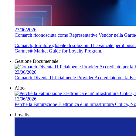
23/06/2026
Comarch riconosciuta come Representative Vendor nella Gartn
Comarch, fornitore globale di soluzioni IT avanzate per il busi
Gartner® Market Guide for Loyalty Program.
Gestione Documentale
23/06/2026
Comarch Diventa Ufficialmente Provider Accreditato per la Fatt
Altro
12/06/2026
Perché la Fatturazione Elettronica è un'Infrastruttura Critica, N
Loyalty