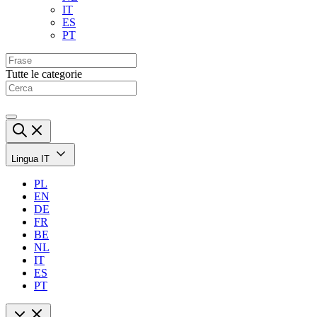
IT
ES
PT
Tutte le categorie
Lingua
IT
PL
EN
DE
FR
BE
NL
IT
ES
PT