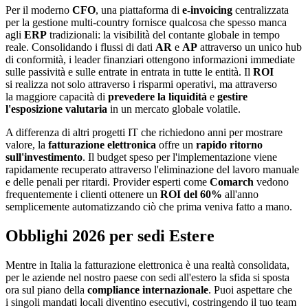
Per il moderno
CFO
, una piattaforma di
e-invoicing
centralizzata
per la gestione multi-country fornisce qualcosa che spesso manca
agli
ERP
tradizionali: la visibilità del contante globale in tempo
reale. Consolidando i flussi di dati
AR
e
AP
attraverso un unico hub
di conformità, i leader finanziari ottengono informazioni immediate
sulle passività e sulle entrate in entrata in tutte le entità. Il
ROI
si realizza not solo attraverso i risparmi operativi, ma attraverso
la maggiore capacità di
prevedere la liquidità
e
gestire
l'esposizione valutaria
in un mercato globale volatile.
A differenza di altri progetti IT che richiedono anni per mostrare
valore, la
fatturazione elettronica
offre un
rapido ritorno
sull'investimento
. Il budget speso per l'implementazione viene
rapidamente recuperato attraverso l'eliminazione del lavoro manuale
e delle penali per ritardi. Provider esperti come
Comarch
vedono
frequentemente i clienti ottenere un
ROI del 60%
all'anno
semplicemente automatizzando ciò che prima veniva fatto a mano.
Obblighi 2026 per sedi Estere
Mentre in Italia la fatturazione elettronica è una realtà consolidata,
per le aziende nel nostro paese con sedi all'estero la sfida si sposta
ora sul piano della
compliance internazionale
. Puoi aspettare che
i singoli mandati locali diventino esecutivi, costringendo il tuo team