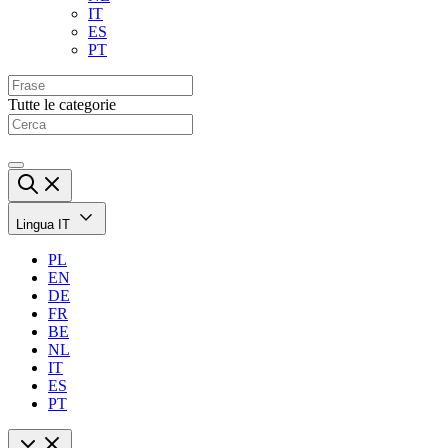
IT
ES
PT
Tutte le categorie
Lingua
IT
PL
EN
DE
FR
BE
NL
IT
ES
PT