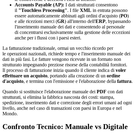
Accounts Payable (AP):
I dati strutturati consentono
il
"Touchless Processing"
. I file
XML
in entrata possono
essere automaticamente abbinati agli ordini d'acquisto (
PO
)
e alle ricezioni merci (
GR
) all'interno dell'
ERP
, bypassando
l'inserimento manuale dei dati e consentendo al personale
di concentrarsi esclusivamente sulla gestione delle eccezioni
anche per i flussi con i paesi esteri.
La fatturazione tradizionale, ormai un vecchio ricordo per
le operazioni nazionali, richiede tempo e l'inserimento manuale dei
dati in più fasi. Le fatture vengono ricevute in un formato non
strutturato impegnando preziose risorse della contabilità fornitori.
Il processo di fatturazione inizia quando il cliente indica di
voler
effettuare un acquisto
, portando alla creazione di un
ordine
d'acquisto
, e termina con l'emissione e l'elaborazione della
fattura
.
Quando si sostituisce l'elaborazione manuale dei
PDF
con dati
strutturati, si elimina la fabbrica nascosta dei costi: stampa,
spedizione, inserimento dati e correzione degli errori umani ad ogni
livello, anche nel caso di transazioni con paesi in Europa e nel
Mondo.
Confronto Tecnico: Manuale vs Digitale