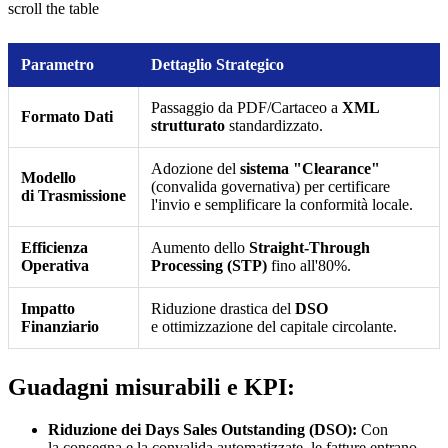
scroll the table
Parametro
Dettaglio Strategico
Passaggio da PDF/Cartaceo a
XML
Formato Dati
strutturato
standardizzato.
Adozione del
sistema "Clearance"
Modello
(convalida governativa) per certificare
di Trasmissione
l'invio e semplificare la conformità locale.
Efficienza
Aumento dello
Straight-Through
Operativa
Processing (STP)
fino all'80%.
Impatto
Riduzione drastica del
DSO
Finanziario
e ottimizzazione del capitale circolante.
Guadagni misurabili e KPI:
Riduzione dei Days Sales Outstanding (DSO):
Con
la consegna e la convalida automatizzate, le fatture entrano