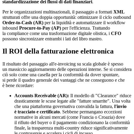
standardizzazione dei flussi di dati finanziari
.
Per le organizzazioni multinazionali, il passaggio a formati
XML
strutturati offre una doppia opportunità: ottimizzare il ciclo outbound
Order-to-Cash (AR)
per la liquidità e automatizzare il workflow
inbound
Procure-to-Pay (AP)
per l'efficienza. Trattando
la compliance come una trasformazione digitale olistica, i
CFO
possono sincronizzare entrambi i lati del libro mastro.
Il ROI della fatturazione elettronica
Il risultato del passaggio all'e-invoicing su scala globale è spesso
un massiccio aggiornamento delle operazioni interne. Se si considera
ciò solo come una casella per la conformità da dover spuntare,
si perde il quadro generale dei vantaggi che ne conseguono e che
è bene ricordare:
Accounts Receivable (AR):
Il modello di "Clearance" riduce
drasticamente le scuse legate alle "fatture smarrite". Una volta
che una piattaforma governativa convalida la fattura,
l'invio
è tracciato e certificato
. Sebbene permangano eccezioni
normative in alcuni mercati (come Francia o Croazia) dove
il rifiuto del buyer o il pagamento condizionano la conformità
finale, la trasparenza multi-country riduce significativamente
le controversie e accelera i cicli di incasso.