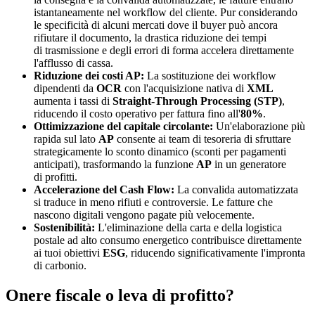
istantaneamente nel workflow del cliente. Pur considerando
le specificità di alcuni mercati dove il buyer può ancora
rifiutare il documento, la drastica riduzione dei tempi
di trasmissione e degli errori di forma accelera direttamente
l'afflusso di cassa.
Riduzione dei costi AP:
La sostituzione dei workflow
dipendenti da
OCR
con l'acquisizione nativa di
XML
aumenta i tassi di
Straight-Through Processing (STP)
,
riducendo il costo operativo per fattura fino all'
80%
.
Ottimizzazione del capitale circolante:
Un'elaborazione più
rapida sul lato
AP
consente ai team di tesoreria di sfruttare
strategicamente lo sconto dinamico (sconti per pagamenti
anticipati), trasformando la funzione
AP
in un generatore
di profitti.
Accelerazione del Cash Flow:
La convalida automatizzata
si traduce in meno rifiuti e controversie. Le fatture che
nascono digitali vengono pagate più velocemente.
Sostenibilità:
L'eliminazione della carta e della logistica
postale ad alto consumo energetico contribuisce direttamente
ai tuoi obiettivi
ESG
, riducendo significativamente l'impronta
di carbonio.
Onere fiscale o leva di profitto?