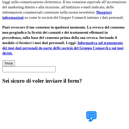
leggi sulla comunicazione elettronica. Il tuo consenso equivale all’accettazione
del marketing diretto e alla ricezione, all'indirizzo e-mail indicato, delle
informazioni commerciali contenute nella nostra newsletter.
Maggiori
informazioni
su come le società del Gruppo Comarch trattano i dati personali.
Puoi revocare il tuo consenso in qualsiasi momento. La revoca del consenso
non pregiudica la liceità dei contatti e dei trattamenti effettuati in
precedenza, sulla base del consenso prima della sua revoca. Inviando il
modulo ci fornisci i tuoi dati personali. Leggi:
Informativa sul trattamento
dei tuoi dati personali da parte delle società del Gruppo Comarch e sui tuoi
diritti.
Invia
Sei sicuro di voler inviare il form?
Parlaci del tuo
progetto
💬