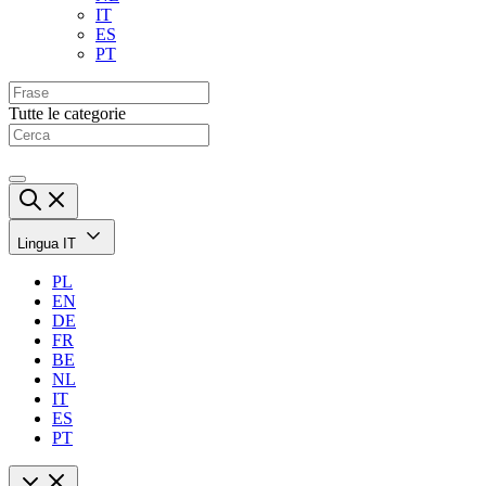
IT
ES
PT
Tutte le categorie
Lingua
IT
PL
EN
DE
FR
BE
NL
IT
ES
PT