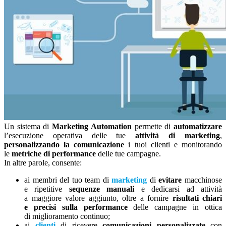
Un sistema di
Marketing Automation
permette di
automatizzare
l’esecuzione operativa delle tue
attività di marketing
,
personalizzando la comunicazione
i tuoi clienti e monitorando
le
metriche di performance
delle tue campagne.
In altre parole, consente:
ai membri del tuo team di
marketing
di
evitare
macchinose
e ripetitive
sequenze manuali
e dedicarsi ad attività
a maggiore valore aggiunto, oltre a fornire
risultati chiari
e precisi sulla performance
delle campagne in ottica
di miglioramento continuo;
ai
clienti
di ricevere
comunicazioni personalizzate
con