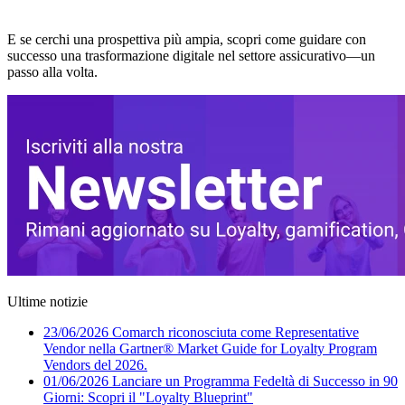
Contattaci
E se cerchi una prospettiva più ampia, scopri come guidare con
successo una trasformazione digitale nel settore assicurativo—un
passo alla volta.
Ultime notizie
23/06/2026
Comarch riconosciuta come Representative
Vendor nella Gartner® Market Guide for Loyalty Program
Vendors del 2026.
01/06/2026
Lanciare un Programma Fedeltà di Successo in 90
Giorni: Scopri il "Loyalty Blueprint"