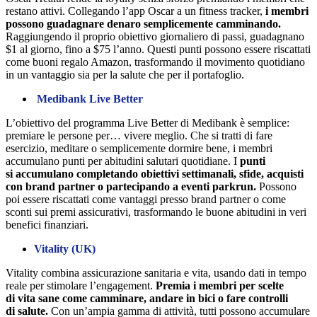
restano attivi. Collegando l’app Oscar a un fitness tracker,
i membri
possono guadagnare denaro semplicemente camminando.
Raggiungendo il proprio obiettivo giornaliero di passi, guadagnano
$1 al giorno, fino a $75 l’anno. Questi punti possono essere riscattati
come buoni regalo Amazon, trasformando il movimento quotidiano
in un vantaggio sia per la salute che per il portafoglio.
Medibank Live Better
L’obiettivo del programma Live Better di Medibank è semplice:
premiare le persone per… vivere meglio. Che si tratti di fare
esercizio, meditare o semplicemente dormire bene, i membri
accumulano punti per abitudini salutari quotidiane. I
punti
si accumulano completando obiettivi settimanali, sfide, acquisti
con brand partner o partecipando a eventi parkrun.
Possono
poi essere riscattati come vantaggi presso brand partner o come
sconti sui premi assicurativi, trasformando le buone abitudini in veri
benefici finanziari.
Vitality (UK)
Vitality combina assicurazione sanitaria e vita, usando dati in tempo
reale per stimolare l’engagement.
Premia i membri per scelte
di vita sane come camminare, andare in bici o fare controlli
di salute.
Con un’ampia gamma di attività, tutti possono accumulare