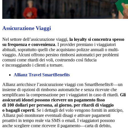
Assicurazione Viaggi
Nel settore dell’assicurazione viaggi,
la loyalty si concentra spesso
su frequenza e convenienza
. I provider premiano i viaggiatori
abituali, soprattutto quelli che acquistano polizze annuali o multi-
viaggio. Alcuni offrono persino rimborsi automatici per problemi
comuni come ritardi dei voli, costruendo così fiducia
e incoraggiando i clienti a tornare.
Allianz Travel SmartBenefits
Allianz arricchisce l’assicurazione viaggi con SmartBenefits®—un
insieme di opzioni di rimborso automatiche e senza ricevute che
semplificano la compensazione per i viaggiatori in caso di ritardi.
Gli
assicurati idonei possono ricevere un pagamento fisso
di 100 dollari per persona, al giorno, per ritardi di viaggio
o bagagli coperti
. Se i dettagli del volo vengono forniti in anticipo,
Allianz può monitorare eventuali disagi e attivare pagamenti
proattivi in tempo reale via SMS o email. I viaggiatori possono
anche scegliere come ricevere il pagamento—carta di debito,