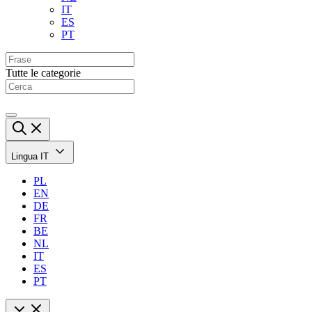
IT
ES
PT
Tutte le categorie
Lingua
IT
PL
EN
DE
FR
BE
NL
IT
ES
PT