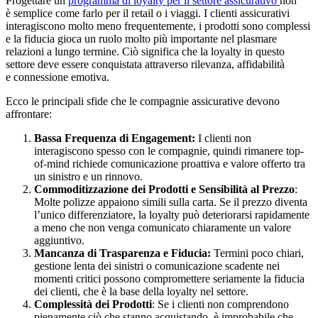
Progettare un
programma di loyalty per il settore assicurativo
non
è semplice come farlo per il retail o i viaggi. I clienti assicurativi
interagiscono molto meno frequentemente, i prodotti sono complessi
e la fiducia gioca un ruolo molto più importante nel plasmare
relazioni a lungo termine. Ciò significa che la loyalty in questo
settore deve essere conquistata attraverso rilevanza, affidabilità
e connessione emotiva.
Ecco le principali sfide che le compagnie assicurative devono
affrontare:
Bassa Frequenza di Engagement:
I clienti non
interagiscono spesso con le compagnie, quindi rimanere top-
of-mind richiede comunicazione proattiva e valore offerto tra
un sinistro e un rinnovo.
Commoditizzazione dei Prodotti e Sensibilità al Prezzo
:
Molte polizze appaiono simili sulla carta. Se il prezzo diventa
l’unico differenziatore, la loyalty può deteriorarsi rapidamente
a meno che non venga comunicato chiaramente un valore
aggiuntivo.
Mancanza di Trasparenza e Fiducia:
Termini poco chiari,
gestione lenta dei sinistri o comunicazione scadente nei
momenti critici possono compromettere seriamente la fiducia
dei clienti, che è la base della loyalty nel settore.
Complessità dei Prodotti
: Se i clienti non comprendono
pienamente ciò che stanno acquistando, è improbabile che