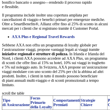
bonifico bancario o assegno—rendendo il processo rapido
e flessibile.
Il programma include inoltre una copertura ampliata per
cancellazioni di viaggio e benefici primari per emergenze mediche.
Oltre a SmartBenefits®, Allianz offre fino al 25% di sconto in alcuni
mercati per i clienti che si registrano tramite il Customer Portal.
AXA Plus e Regional Travel Rewards
Sebbene AXA non offra un programma di loyalty globale per
l’assicurazione viaggi, propone vantaggi legati ai viaggi tramite
iniziative regionali e strutture di polizza.
In Irlanda e Irlanda del
Nord, i clienti AXA possono accedere ad AXA Plus, un programma
di sconti che offre fino al 15% su hotel, 10% sui viaggi in traghetto
e 5% sul noleggio auto. In Svizzera, AXA propone un’assicurazione
viaggi modulare con uno sconto del 25% per chi la abbina ad altri
prodotti. Inoltre, i clienti in tutto il mondo possono beneficiare
di piani annuali multi-viaggio e di sconti promozionali a tempo
limitato.
scroll the table
Focus
Tipo
Comportamenti
Strategie
P
Primario
di Assicurazione
Premiati
Chiave
della Loyalty