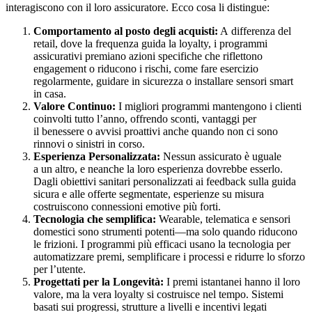
interagiscono con il loro assicuratore. Ecco cosa li distingue:
Comportamento al posto degli acquisti:
A differenza del
retail, dove la frequenza guida la loyalty, i programmi
assicurativi premiano azioni specifiche che riflettono
engagement o riducono i rischi, come fare esercizio
regolarmente, guidare in sicurezza o installare sensori smart
in casa.
Valore Continuo:
I migliori programmi mantengono i clienti
coinvolti tutto l’anno, offrendo sconti, vantaggi per
il benessere o avvisi proattivi anche quando non ci sono
rinnovi o sinistri in corso.
Esperienza Personalizzata:
Nessun assicurato è uguale
a un altro, e neanche la loro esperienza dovrebbe esserlo.
Dagli obiettivi sanitari personalizzati ai feedback sulla guida
sicura e alle offerte segmentate, esperienze su misura
costruiscono connessioni emotive più forti.
Tecnologia che semplifica:
Wearable, telematica e sensori
domestici sono strumenti potenti—ma solo quando riducono
le frizioni. I programmi più efficaci usano la tecnologia per
automatizzare premi, semplificare i processi e ridurre lo sforzo
per l’utente.
Progettati per la Longevità:
I premi istantanei hanno il loro
valore, ma la vera loyalty si costruisce nel tempo. Sistemi
basati sui progressi, strutture a livelli e incentivi legati