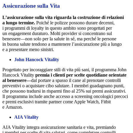
Assicurazione sulla Vita
L’assicurazione sulla vita riguarda la costruzione di relazioni
a lungo termine.
Poiché le polizze possono durare decenni,
i programmi di loyalty in questo ambito sono progettati per
un engagement duraturo. Molti provider si concentrano sul
benessere—non solo per la salute in sé, ma perché le persone
in buona salute tendono a mantenere l’assicurazione più a lungo
e a presentare meno sinistri.
John Hancock Vitality
Progettato per incoraggiare stili di vita più sani, il programma John
Hancock Vitality
premia i clienti per scelte quotidiane orientate
al benessere—
dal portare a spasso il cane al prenotare controlli
preventivi o acquistare cibo salutare. I membri guadagnano punti,
che possono tradursi in risparmi fino al 25% sui premi assicurativi.
Il programma include anche accesso a screening oncologici precoci
e premi esclusivi tramite partner come Apple Watch, Fitbit
e Amazon.
AIA Vitality
AIA Vitality integra assicurazione sanitaria e vita, premiando
i membri per scelte di vita salutari, come completare controlli