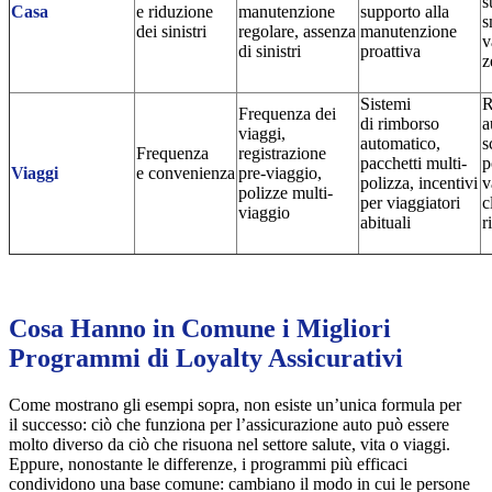
s
Casa
e riduzione
manutenzione
supporto alla
s
dei sinistri
regolare, assenza
manutenzione
v
di sinistri
proattiva
z
Sistemi
R
Frequenza dei
di rimborso
a
viaggi,
automatico,
s
Frequenza
registrazione
pacchetti multi-
p
Viaggi
e convenienza
pre-viaggio,
polizza, incentivi
v
polizze multi-
per viaggiatori
c
viaggio
abituali
r
Cosa Hanno in Comune i Migliori
Programmi di Loyalty Assicurativi
Come mostrano gli esempi sopra, non esiste un’unica formula per
il successo: ciò che funziona per l’assicurazione auto può essere
molto diverso da ciò che risuona nel settore salute, vita o viaggi.
Eppure, nonostante le differenze, i programmi più efficaci
condividono una base comune: cambiano il modo in cui le persone