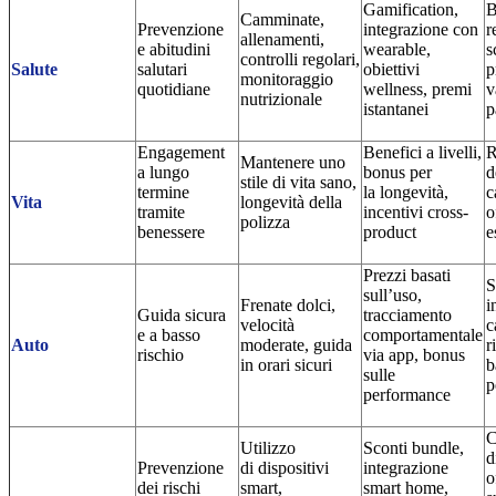
Gamification,
B
Camminate,
Prevenzione
integrazione con
r
allenamenti,
e abitudini
wearable,
s
controlli regolari,
Salute
salutari
obiettivi
p
monitoraggio
quotidiane
wellness, premi
v
nutrizionale
istantanei
p
Engagement
Benefici a livelli,
R
Mantenere uno
a lungo
bonus per
d
stile di vita sano,
termine
la longevità,
c
Vita
longevità della
tramite
incentivi cross-
o
polizza
benessere
product
e
Prezzi basati
S
sull’uso,
Frenate dolci,
i
Guida sicura
tracciamento
velocità
c
e a basso
comportamentale
Auto
moderate, guida
r
rischio
via app, bonus
in orari sicuri
b
sulle
p
performance
C
Utilizzo
Sconti bundle,
d
Prevenzione
di dispositivi
integrazione
o
dei rischi
smart,
smart home,