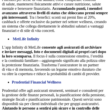
di salute, mantenersi fisicamente attivi e curare nutrizione, salute
mentale e benessere finanziario.
Accumulando punti, i membri
avanzano attraverso livelli di status che sbloccano premi sempre
più interessanti
. Tra i benefici: sconti sui premi fino al 20%,
cashback e offerte esclusive da partner nel settore wellness, creando
un sistema che collega direttamente le abitudini salutari a vantaggi
finanziari e di stile di vita concreti.
MetLife Infinity
L’app Infinity di MetLife
consente agli assicurati di archiviare
e inviare messaggi, foto e documenti digitali ai propri cari dopo
la loro scomparsa.
Il focus è sulla connessione emotiva, l’eredità
e la continuità familiare—aggiungendo significato alla polizza oltre
la protezione finanziaria. Trasforma l’assicuratore in un partner
di vita e di memoria, favorendo un legame emotivo duraturo che
va oltre la copertura e riduce la probabilità di cambi di provider.
Prudential Financial Wellness
Prudential offre agli assicurati strumenti, seminari e consulenti per
la gestione delle finanze personali, la pianificazione della pensione,
strategie fiscali e pianificazione patrimoniale. Questi servizi sono
disponibili sia per clienti individuali che per gruppi assicurativi.
Aiutando le persone a sentirsi più sicure e in controllo delle