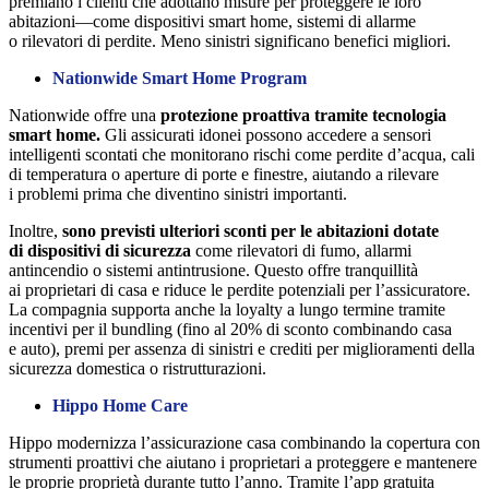
premiano i clienti che adottano misure per proteggere le loro
abitazioni—come dispositivi smart home, sistemi di allarme
o rilevatori di perdite. Meno sinistri significano benefici migliori.
Nationwide Smart Home Program
Nationwide offre una
protezione proattiva tramite tecnologia
smart home.
Gli assicurati idonei possono accedere a sensori
intelligenti scontati che monitorano rischi come perdite d’acqua, cali
di temperatura o aperture di porte e finestre, aiutando a rilevare
i problemi prima che diventino sinistri importanti.
Inoltre,
sono previsti ulteriori sconti per le abitazioni dotate
di dispositivi di sicurezza
come rilevatori di fumo, allarmi
antincendio o sistemi antintrusione. Questo offre tranquillità
ai proprietari di casa e riduce le perdite potenziali per l’assicuratore.
La compagnia supporta anche la loyalty a lungo termine tramite
incentivi per il bundling (fino al 20% di sconto combinando casa
e auto), premi per assenza di sinistri e crediti per miglioramenti della
sicurezza domestica o ristrutturazioni.
Hippo Home Care
Hippo modernizza l’assicurazione casa combinando la copertura con
strumenti proattivi che aiutano i proprietari a proteggere e mantenere
le proprie proprietà durante tutto l’anno. Tramite l’app gratuita