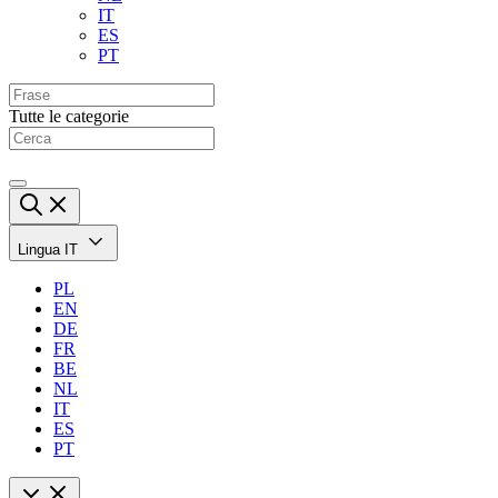
IT
ES
PT
Tutte le categorie
Lingua
IT
PL
EN
DE
FR
BE
NL
IT
ES
PT