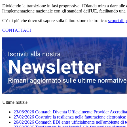
Dividendo la transizione in fasi progressive, l'Olanda mira a dare alle 
l'implementazione nazionale con gli standard dell'UE, facilitando una t
C'è di più che dovresti sapere sulla fatturazione elettronica:
scopri di 
CONTATTACI
Ultime notizie
23/06/2026
Comarch Diventa Ufficialmente Provider Accreditato
27/02/2026
Costruire la resilienza nella fatturazione elettronica
26/02/2026
Comarch EDI entra ufficialmente nell'ambiente di 