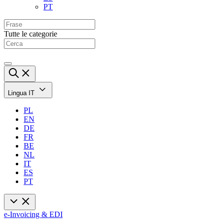
PT
Tutte le categorie
Lingua
IT
PL
EN
DE
FR
BE
NL
IT
ES
PT
e-Invoicing & EDI