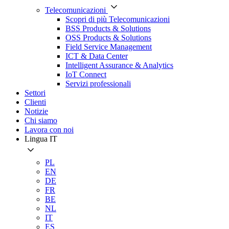
Telecomunicazioni
Scopri di più Telecomunicazioni
BSS Products & Solutions
OSS Products & Solutions
Field Service Management
ICT & Data Center
Intelligent Assurance & Analytics
IoT Connect
Servizi professionali
Settori
Clienti
Notizie
Chi siamo
Lavora con noi
Lingua
IT
PL
EN
DE
FR
BE
NL
IT
ES