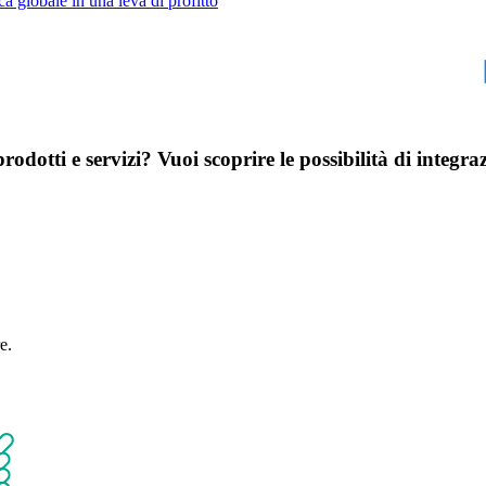
ca globale in una leva di profitto
arlaci del tuo progetto
odotti e servizi? Vuoi scoprire le possibilità di integr
za una chiamata esplorativa di 30 minuti con i nostri esperti di Data 
e.