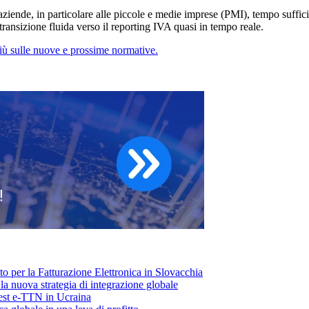
aziende, in particolare alle piccole e medie imprese (PMI), tempo suffici
ransizione fluida verso il reporting IVA quasi in tempo reale.
più sulle nuove e prossime normative.
 per la Fatturazione Elettronica in Slovacchia
: la nuova strategia di integrazione globale
test e-TTN in Ucraina