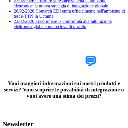
27/02/2026
Costruire la resilienza nella fatturazione
elettronica: la nuova strategia di integrazione globale
26/02/2026
Comarch EDI entra ufficialmente nell'ambiente di
test e-TTN in Ucraina
23/02/2026
Trasformare la conformità alla fatturazione
elettronica globale in una leva di profitto
Parlaci del tuo
progetto
💬
Vuoi maggiori informazioni sui nostri prodotti e
servizi? Vuoi scoprire le possibilità di integrazione o
vuoi avere una stima dei prezzi?
Organizza una chiamata esplorativa di 30 minuti con i nostri esperti
di Data Exchange
Newsletter