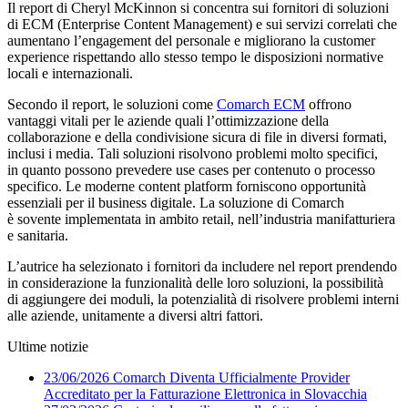
Il report di Cheryl McKinnon si concentra sui fornitori di soluzioni
di ECM (Enterprise Content Management) e sui servizi correlati che
aumentano l’engagement del personale e migliorano la customer
experience rispettando allo stesso tempo le disposizioni normative
locali e internazionali.
Secondo il report, le soluzioni come
Comarch ECM
offrono
vantaggi vitali per le aziende quali l’ottimizzazione della
collaborazione e della condivisione sicura di file in diversi formati,
inclusi i media. Tali soluzioni risolvono problemi molto specifici,
in quanto possono prevedere use cases per contenuto o processo
specifico.
Le moderne content platform forniscono opportunità
essenziali per il business digitale. La soluzione di Comarch
è sovente implementata in ambito retail, nell’industria manifatturiera
e sanitaria.
L’autrice ha selezionato i fornitori da includere nel report prendendo
in considerazione la funzionalità delle loro soluzioni, la possibilità
di aggiungere dei moduli, la potenzialità di risolvere problemi interni
alle aziende, unitamente a diversi altri fattori.
Ultime notizie
23/06/2026
Comarch Diventa Ufficialmente Provider
Accreditato per la Fatturazione Elettronica in Slovacchia