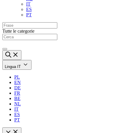
IT
ES
PT
Tutte le categorie
Lingua
IT
PL
EN
DE
FR
BE
NL
IT
ES
PT