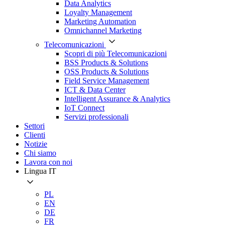
Data Analytics
Loyalty Management
Marketing Automation
Omnichannel Marketing
Telecomunicazioni
Scopri di più Telecomunicazioni
BSS Products & Solutions
OSS Products & Solutions
Field Service Management
ICT & Data Center
Intelligent Assurance & Analytics
IoT Connect
Servizi professionali
Settori
Clienti
Notizie
Chi siamo
Lavora con noi
Lingua
IT
PL
EN
DE
FR