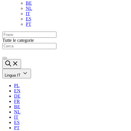
BE
NL
IT
ES
PT
Tutte le categorie
Lingua
IT
PL
EN
DE
FR
BE
NL
IT
ES
PT