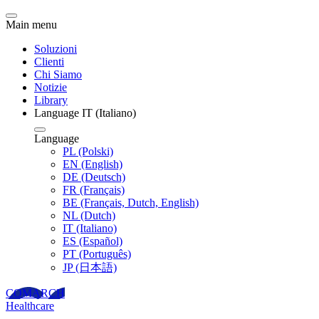
Main menu
Soluzioni
Clienti
Chi Siamo
Notizie
Library
Language
IT
(Italiano)
Language
PL
(Polski)
EN
(English)
DE
(Deutsch)
FR
(Français)
BE
(Français, Dutch, English)
NL
(Dutch)
IT
(Italiano)
ES
(Español)
PT
(Português)
JP
(日本語)
COMARCH
Healthcare