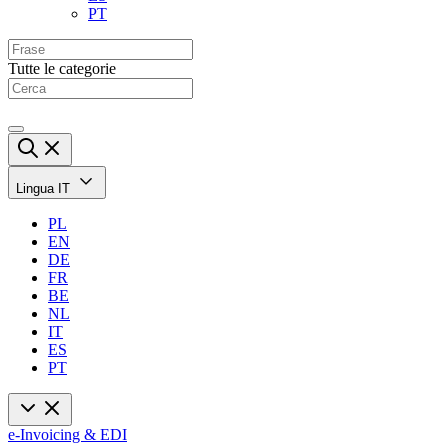
PT
Tutte le categorie
Lingua
IT
PL
EN
DE
FR
BE
NL
IT
ES
PT
e-Invoicing & EDI