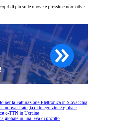
 scopri di più sulle nuove e prossime normative.
 per la Fatturazione Elettronica in Slovacchia
: la nuova strategia di integrazione globale
test e-TTN in Ucraina
ca globale in una leva di profitto