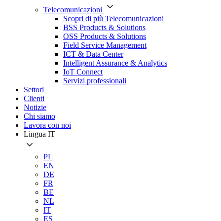
Telecomunicazioni
Scopri di più Telecomunicazioni
BSS Products & Solutions
OSS Products & Solutions
Field Service Management
ICT & Data Center
Intelligent Assurance & Analytics
IoT Connect
Servizi professionali
Settori
Clienti
Notizie
Chi siamo
Lavora con noi
Lingua
IT
PL
EN
DE
FR
BE
NL
IT
ES