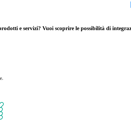
arlaci del tuo progetto
odotti e servizi? Vuoi scoprire le possibilità di integr
za una chiamata esplorativa di 30 minuti con i nostri esperti di Data 
e.