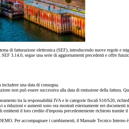
tema di fatturazione elettronica (SEF), introducendo nuove regole e migl
e, SEF 3.14.0, segue una serie di aggiornamenti precedenti e offre funzion
a includere una data di consegna.
azione non può essere successiva alla data di emissione della fattura. Que
amento tra la responsabilità IVA e le categorie fiscali S10/S20, richiede
tivi a riduzioni e aumenti sono ora mostrati esternamente nei documenti in
gli emittenti il loro credito d'imposta precedentemente richiesto tramite i
e DEMO. Per accompagnare i cambiamenti, il Manuale Tecnico Interno è s