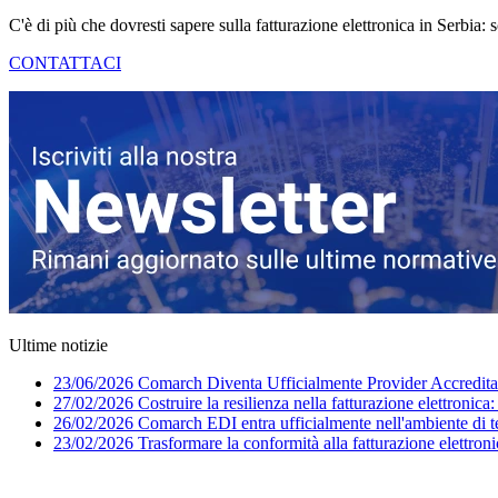
C'è di più che dovresti sapere sulla fatturazione elettronica in Serbia:
CONTATTACI
Ultime notizie
23/06/2026
Comarch Diventa Ufficialmente Provider Accreditato
27/02/2026
Costruire la resilienza nella fatturazione elettronica
26/02/2026
Comarch EDI entra ufficialmente nell'ambiente di 
23/02/2026
Trasformare la conformità alla fatturazione elettroni