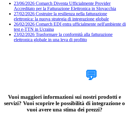
23/06/2026
Comarch Diventa Ufficialmente Provider
Accreditato per la Fatturazione Elettronica in Slovacchia
27/02/2026
Costruire la resilienza nella fatturazione
elettronica: la nuova strategia di integrazione globale
26/02/2026
Comarch EDI entra ufficialmente nell'ambiente di
test e-TTN in Ucraina
23/02/2026
Trasformare la conformità alla fatturazione
elettronica globale in una leva di profitto
Parlaci del tuo
progetto
💬
Vuoi maggiori informazioni sui nostri prodotti e
servizi? Vuoi scoprire le possibilità di integrazione o
vuoi avere una stima dei prezzi?
Organizza una chiamata esplorativa di 30 minuti con i nostri esperti
di Data Exchange