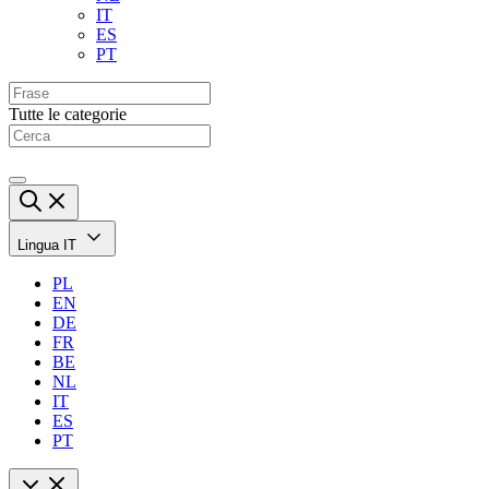
IT
ES
PT
Tutte le categorie
Lingua
IT
PL
EN
DE
FR
BE
NL
IT
ES
PT