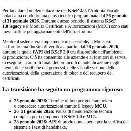
Per facilitare l'implementazione del
KSeF 2.0
, l'Autorità Fiscale
polacca ha condotto una pausa tecnica programmata dal
26 gennaio
al 31 gennaio 2026
. Durante questo periodo, il sistema
KSeF
1.0 legacy
e il Modulo Certificati e Autorizzazioni (MCU) sono stati
messi offline per aggiornamenti dell'infrastruttura.
Mentre il sistema era ampiamente inaccessibile, il Ministero
ha fornito una finestra di verifica a partire dal
28 gennaio 2026
,
durante la quale l'
API del KSeF 2.0
era disponibile nell'ambiente
di produzione. Ciò ha consentito alle aziende e ai fornitori di servizi
di eseguire i controlli finali dei protocolli di autenticazione degli
utenti, delle verifiche dei permessi, delle visualizzazione delle
autorizzazioni, della generazione di token e del recupero dei
certificati.
La transizione ha seguito un programma rigoroso:
25 gennaio 2026:
Termine ultimo per generare token
o concedere autorizzazioni tramite il legacy
MCU
.
26–31 gennaio 2026:
Pausa di manutenzione tecnica
completa per i componenti
KSeF 1.0
e
MCU
.
28 gennaio 2026:
API
di produzione aperta per la verifica del
sistema e i test di handshake.