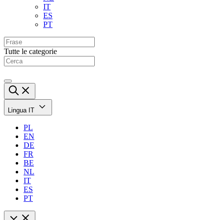
IT
ES
PT
Tutte le categorie
Lingua
IT
PL
EN
DE
FR
BE
NL
IT
ES
PT