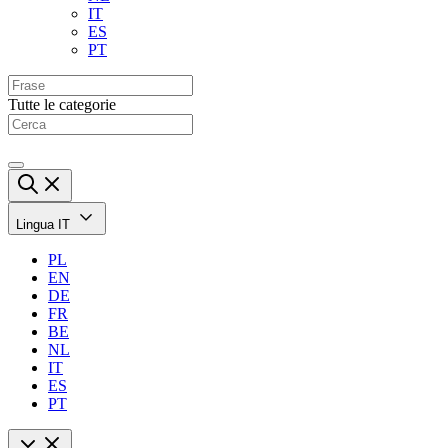
IT
ES
PT
Tutte le categorie
Lingua
IT
PL
EN
DE
FR
BE
NL
IT
ES
PT