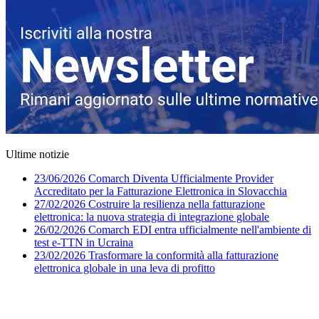
Ultime notizie
23/06/2026
Comarch Diventa Ufficialmente Provider
Accreditato per la Fatturazione Elettronica in Slovacchia
27/02/2026
Costruire la resilienza nella fatturazione
elettronica: la nuova strategia di integrazione globale
26/02/2026
Comarch EDI entra ufficialmente nell'ambiente di
test e-TTN in Ucraina
23/02/2026
Trasformare la conformità alla fatturazione
elettronica globale in una leva di profitto