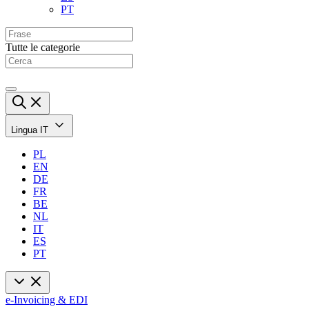
PT
Tutte le categorie
Lingua
IT
PL
EN
DE
FR
BE
NL
IT
ES
PT
e-Invoicing & EDI