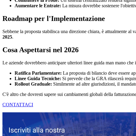
Combattere la Frode:
Un sistema centralizzato renderà significa
Aumentare le Entrate:
La misura dovrebbe sostenere l'obietti
Roadmap per l'Implementazione
Sebbene la proposta stabilisca una direzione chiara, è attualmente al 
2025
.
Cosa Aspettarsi nel 2026
Le aziende dovrebbero anticipare ulteriori linee guida man mano che il
Ratifica Parlamentare:
La proposta di bilancio deve essere app
Linee Guida Tecniche:
Si prevede che la GRA rilascerà requisiti
Rollout Graduale:
Similmente ad altre giurisdizioni, il manda
C'è altro che dovresti sapere sui cambiamenti globali della fatturazion
CONTATTACI