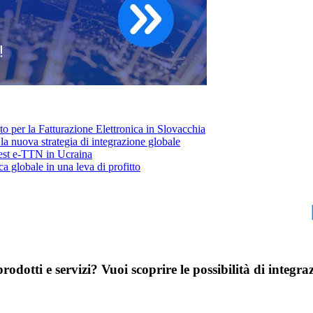
 per la Fatturazione Elettronica in Slovacchia
: la nuova strategia di integrazione globale
test e-TTN in Ucraina
ca globale in una leva di profitto
arlaci del tuo progetto
odotti e servizi? Vuoi scoprire le possibilità di integr
za una chiamata esplorativa di 30 minuti con i nostri esperti di Data 