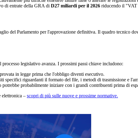
tivamente più difficile emettere fatture false o alterare le registrazioni
vo di entrate della GRA di
D27 miliardi per il 2026
riducendo il "VAT
vaglio del Parlamento per l'approvazione definitiva. Il quadro tecnico do
 processo legislativo avanza. I prossimi passi chiave includono:
rovata in legge prima che l'obbligo diventi esecutivo.
 specifici riguardanti il formato del file, i metodi di trasmissione e l'am
to potrebbe probabilmente iniziare con i grandi contribuenti prima di 
e elettronica –
scopri di più sulle nuove e prossime normative.