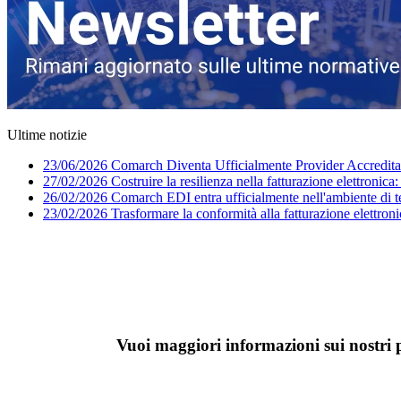
Ultime notizie
23/06/2026
Comarch Diventa Ufficialmente Provider Accreditato
27/02/2026
Costruire la resilienza nella fatturazione elettronica
26/02/2026
Comarch EDI entra ufficialmente nell'ambiente di 
23/02/2026
Trasformare la conformità alla fatturazione elettroni
P
Vuoi maggiori informazioni sui nostri pr
Organiz