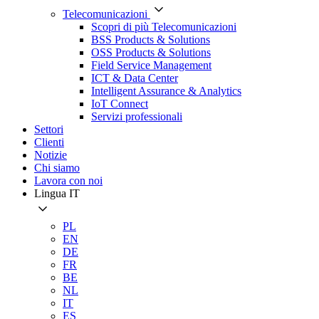
Telecomunicazioni
Scopri di più Telecomunicazioni
BSS Products & Solutions
OSS Products & Solutions
Field Service Management
ICT & Data Center
Intelligent Assurance & Analytics
IoT Connect
Servizi professionali
Settori
Clienti
Notizie
Chi siamo
Lavora con noi
Lingua
IT
PL
EN
DE
FR
BE
NL
IT
ES