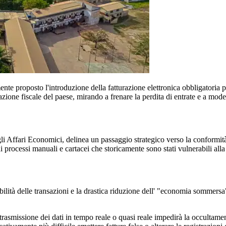
te proposto l'introduzione della fatturazione elettronica obbligatoria 
azione fiscale del paese, mirando a frenare la perdita di entrate e a mode
li Affari Economici, delinea un passaggio strategico verso la conformità 
i processi manuali e cartacei che storicamente sono stati vulnerabili all
ilità delle transazioni e la drastica riduzione dell' "economia sommersa".
rasmissione dei dati in tempo reale o quasi reale impedirà la occultamen