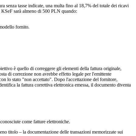
ra senza tasse indicate, una multa fino al 18,7% del totale dei ricavi
à a KSeF sarà almeno di 500 PLN quando:
modello fornito.
ttivo è quello di correggere gli elementi della fattura originale,
sta di correzione non avrebbe effetto legale per l'emittente
n lo stato "non accettato". Dopo l'accettazione del fornitore,
tifica la fattura correttiva elettronica emessa, il documento diventa
conosciute come fatture elettroniche.
pieno titolo – la documentazione delle transazioni memorizzate sui