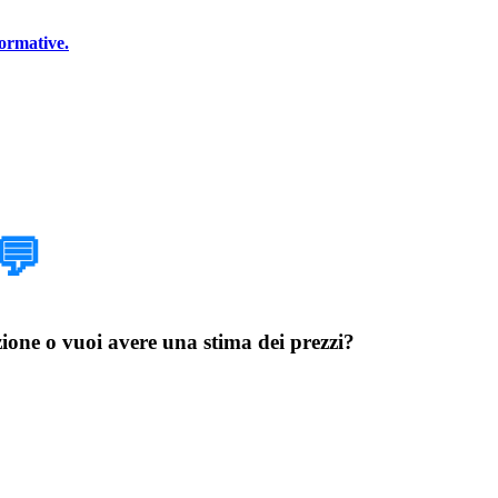
normative.
💬
azione o vuoi avere una stima dei prezzi?
Exchange