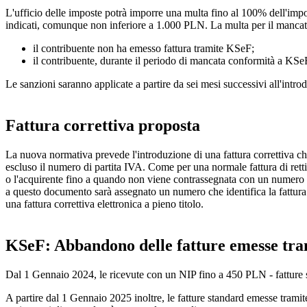
L'ufficio delle imposte potrà imporre una multa fino al 100% dell'import
indicati, comunque non inferiore a 1.000 PLN. La multa per il manca
il contribuente non ha emesso fattura tramite KSeF;
il contribuente, durante il periodo di mancata conformità a KSeF
Le sanzioni saranno applicate a partire da sei mesi successivi all'intr
Fattura correttiva proposta
La nuova normativa prevede l'introduzione di una fattura correttiva che 
escluso il numero di partita IVA. Come per una normale fattura di retti
o l'acquirente fino a quando non viene contrassegnata con un numero c
a questo documento sarà assegnato un numero che identifica la fattura
una fattura correttiva elettronica a pieno titolo.
KSeF: Abbandono delle fatture emesse trami
Dal 1 Gennaio 2024, le ricevute con un NIP fino a 450 PLN - fatture se
A partire dal 1 Gennaio 2025 inoltre, le fatture standard emesse tramit