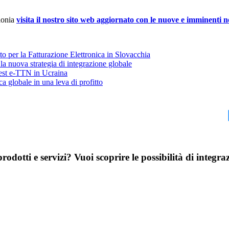
olonia
visita il nostro sito web aggiornato con le nuove e imminenti 
 per la Fatturazione Elettronica in Slovacchia
: la nuova strategia di integrazione globale
test e-TTN in Ucraina
ca globale in una leva di profitto
arlaci del tuo progetto
odotti e servizi? Vuoi scoprire le possibilità di integr
za una chiamata esplorativa di 30 minuti con i nostri esperti di Data 