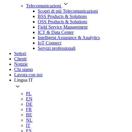
Telecomunicazioni
Scopri di più Telecomunicazioni
BSS Products & Solutions
OSS Products & Solutions
Field Service Management
ICT & Data Center
Intelligent Assurance & Analytics
IoT Connect
Servizi professionali
Settori
Clienti
Notizie
Chi siamo
Lavora con noi
Lingua
IT
PL
EN
DE
FR
BE
NL
IT
ES