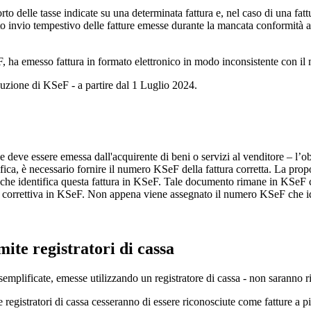
o delle tasse indicate su una determinata fattura e, nel caso di una fattu
to invio tempestivo delle fatture emesse durante la mancata conformit
, ha emesso fattura in formato elettronico in modo inconsistente con il 
oduzione di KSeF - a partire dal 1 Luglio 2024.
deve essere emessa dall'acquirente di beni o servizi al venditore – l’obie
fica, è necessario fornire il numero KSeF della fattura corretta. La propo
he identifica questa fattura in KSeF. Tale documento rimane in KSeF co
 correttiva in KSeF. Non appena viene assegnato il numero KSeF che iden
te registratori di cassa
mplificate, emesse utilizzando un registratore di cassa - non saranno ri
e registratori di cassa cesseranno di essere riconosciute come fatture a 