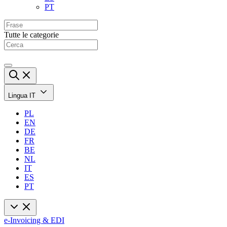
PT
Tutte le categorie
Lingua
IT
PL
EN
DE
FR
BE
NL
IT
ES
PT
e-Invoicing & EDI