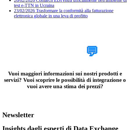
26/02/2026
Comarch EDI entra ufficialmente nell'ambiente di
test e-TTN in Ucraina
23/02/2026
Trasformare la conformità alla fatturazione
elettronica globale in una leva di profitto
Parlaci del tuo
progetto
💬
Vuoi maggiori informazioni sui nostri prodotti e
servizi? Vuoi scoprire le possibilità di integrazione o
vuoi avere una stima dei prezzi?
Organizza una chiamata esplorativa di 30 minuti con i nostri esperti
di Data Exchange
Newsletter
Insights dagli esperti di Data Exchange