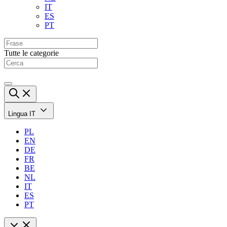
IT
ES
PT
Tutte le categorie
Lingua
IT
PL
EN
DE
FR
BE
NL
IT
ES
PT