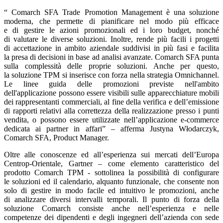
“ Comarch SFA Trade Promotion Management è una soluzione
moderna, che permette di pianificare nel modo più efficace
e di gestire le azioni promozionali ed i loro budget, nonché
di valutare le diverse soluzioni. Inoltre, rende più facili i progetti
di accettazione in ambito aziendale suddivisi in più fasi e facilita
la presa di decisioni in base ad analisi avanzate. Comarch SFA punta
sulla complessità delle proprie soluzioni. Anche per questo,
la soluzione TPM si inserisce con forza nella strategia Omnichannel.
Le linee guida delle promozioni previste nell'ambito
dell'applicazione possono essere visibili sulle apparecchiature mobili
dei rappresentanti commerciali, al fine della verifica e dell’emissione
di rapporti relativi alla correttezza della realizzazione presso i punti
vendita, o possono essere utilizzate nell’applicazione e-commerce
dedicata ai partner in affari” – afferma Justyna Włodarczyk,
Comarch SFA, Product Manager.
Oltre alle conoscenze ed all’esperienza sui mercati dell’Europa
Centrop-Orientale, Gartner – come elemento caratteristico del
prodotto Comarch TPM - sottolinea la possibilità di configurare
le soluzioni ed il calendario, alquanto funzionale, che consente non
solo di gestire in modo facile ed intuitivo le promozioni, anche
di analizzare diversi intervalli temporali. Il punto di forza della
soluzione Comarch consiste anche nell’esperienza e nelle
competenze dei dipendenti e degli ingegneri dell’azienda con sede