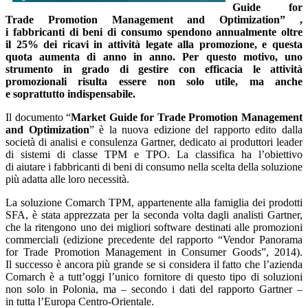
Guide for
Trade Promotion Management and Optimization” ,
i fabbricanti di beni di consumo spendono annualmente oltre
il 25% dei ricavi in attività legate alla promozione, e questa
quota aumenta di anno in anno. Per questo motivo, uno
strumento in grado di gestire con efficacia le attività
promozionali risulta essere non solo utile, ma anche
e soprattutto indispensabile.
Il documento “
Market Guide for Trade Promotion Management
and Optimization
” è la nuova edizione del rapporto edito dalla
società di analisi e consulenza Gartner, dedicato ai produttori leader
di sistemi di classe TPM e TPO. La classifica ha l’obiettivo
di aiutare i fabbricanti di beni di consumo nella scelta della soluzione
più adatta alle loro necessità.
La soluzione Comarch TPM, appartenente alla famiglia dei prodotti
SFA, è stata apprezzata per la seconda volta dagli analisti Gartner,
che la ritengono uno dei migliori software destinati alle promozioni
commerciali (edizione precedente del rapporto “Vendor Panorama
for Trade Promotion Management in Consumer Goods”, 2014).
Il successo è ancora più grande se si considera il fatto che l’azienda
Comarch è a tutt’oggi l’unico fornitore di questo tipo di soluzioni
non solo in Polonia, ma – secondo i dati del rapporto Gartner –
in tutta l’Europa Centro-Orientale.