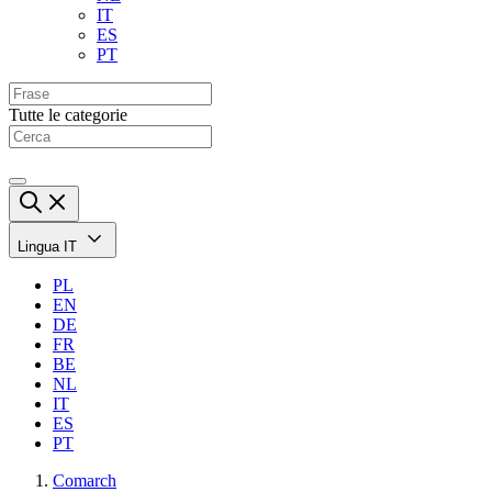
IT
ES
PT
Tutte le categorie
Lingua
IT
PL
EN
DE
FR
BE
NL
IT
ES
PT
Comarch