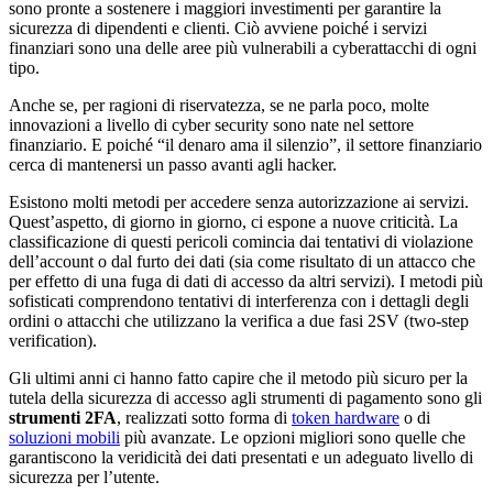
sono pronte a sostenere i maggiori investimenti per garantire la
sicurezza di dipendenti e clienti. Ciò avviene poiché i servizi
finanziari sono una delle aree più vulnerabili a cyberattacchi di ogni
tipo.
Anche se, per ragioni di riservatezza, se ne parla poco, molte
innovazioni a livello di cyber security sono nate nel settore
finanziario. E poiché “il denaro ama il silenzio”, il settore finanziario
cerca di mantenersi un passo avanti agli hacker.
Esistono molti metodi per accedere senza autorizzazione ai servizi.
Quest’aspetto, di giorno in giorno, ci espone a nuove criticità. La
classificazione di questi pericoli comincia dai tentativi di violazione
dell’account o dal furto dei dati (sia come risultato di un attacco che
per effetto di una fuga di dati di accesso da altri servizi). I metodi più
sofisticati comprendono tentativi di interferenza con i dettagli degli
ordini o attacchi che utilizzano la verifica a due fasi 2SV (two-step
verification).
Gli ultimi anni ci hanno fatto capire che il metodo più sicuro per la
tutela della sicurezza di accesso agli strumenti di pagamento sono gli
strumenti 2FA
, realizzati sotto forma di
token hardware
o di
soluzioni mobili
più avanzate. Le opzioni migliori sono quelle che
garantiscono la veridicità dei dati presentati e un adeguato livello di
sicurezza per l’utente.