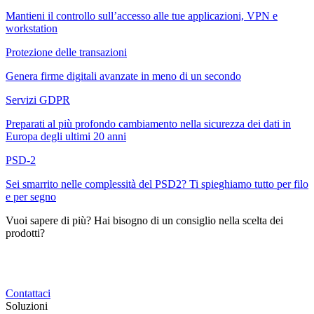
Mantieni il controllo sull’accesso alle tue applicazioni, VPN e
workstation
Protezione delle transazioni
Genera firme digitali avanzate in meno di un secondo
Servizi GDPR
Preparati al più profondo cambiamento nella sicurezza dei dati in
Europa degli ultimi 20 anni
PSD-2
Sei smarrito nelle complessità del PSD2? Ti spieghiamo tutto per filo
e per segno
Vuoi sapere di più? Hai bisogno di un consiglio nella scelta dei
prodotti?
Delinea le tue necessità aziendali e noi ti offriamo una soluzione
apposta per te.
Contattaci
Soluzioni