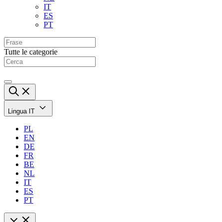
IT
ES
PT
Tutte le categorie
Lingua
IT
PL
EN
DE
FR
BE
NL
IT
ES
PT