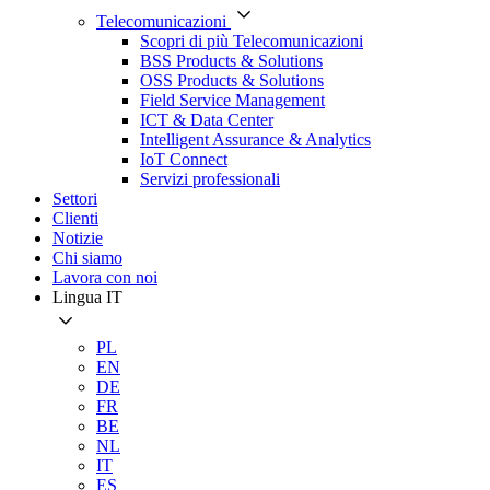
Telecomunicazioni
Scopri di più Telecomunicazioni
BSS Products & Solutions
OSS Products & Solutions
Field Service Management
ICT & Data Center
Intelligent Assurance & Analytics
IoT Connect
Servizi professionali
Settori
Clienti
Notizie
Chi siamo
Lavora con noi
Lingua
IT
PL
EN
DE
FR
BE
NL
IT
ES