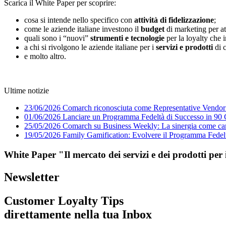
Scarica il White Paper per scoprire:
cosa si intende nello specifico con
attività di fidelizzazione
;
come le aziende italiane investono il
budget
di marketing per at
quali sono i “nuovi”
strumenti e tecnologie
per la loyalty che in
a chi si rivolgono le aziende italiane per i
servizi e prodotti
di c
e molto altro.
Ultime notizie
23/06/2026
Comarch riconosciuta come Representative Vendor
01/06/2026
Lanciare un Programma Fedeltà di Successo in 90 G
25/05/2026
Comarch su Business Weekly: La sinergia come carta
19/05/2026
Family Gamification: Evolvere il Programma Fedeltà
White Paper "Il mercato dei servizi e dei prodotti pe
Newsletter
Customer Loyalty Tips
direttamente nella tua Inbox