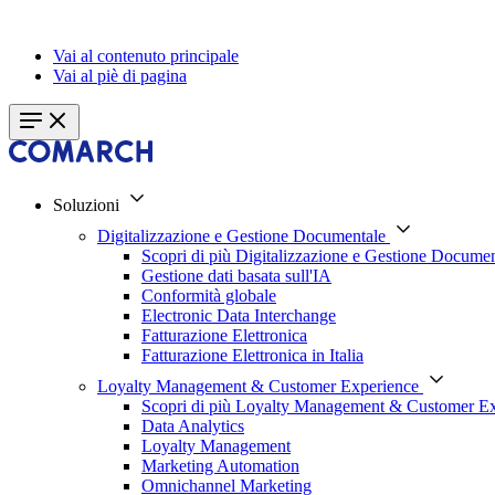
Vai al contenuto principale
Vai al piè di pagina
Soluzioni
Digitalizzazione e Gestione Documentale
Scopri di più Digitalizzazione e Gestione Documen
Gestione dati basata sull'IA
Conformità globale
Electronic Data Interchange
Fatturazione Elettronica
Fatturazione Elettronica in Italia
Loyalty Management & Customer Experience
Scopri di più Loyalty Management & Customer E
Data Analytics
Loyalty Management
Marketing Automation
Omnichannel Marketing