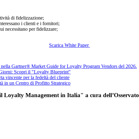
tività di fidelizzazione;
teressano i clienti e i fornitori;
ui necessitano per fidelizzare;
Scarica White Paper
 nella Gartner® Market Guide for Loyalty Program Vendors del 2026.
iorni: Scopri il "Loyalty Blueprint"
 vincente per la fedeltà del cliente
 in un Centro di Profitto Strategico
r il Loyalty Management in Italia" a cura dell’Osservat