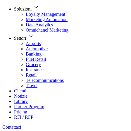
Soluzioni
Loyalty Management
Marketing Automation
Data Analytics
Omnichanel Marketing
Settori
Airports
Automotive
Banking
Fuel Retail
Grocery
Insurance
Retail
Telecommunications
Travel
Clienti
Notizie
Library
Partner Program
Pricing
RFI / RFP
Contattaci