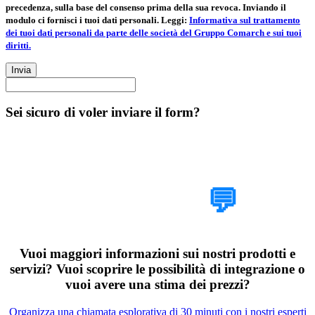
precedenza, sulla base del consenso prima della sua revoca. Inviando il
modulo ci fornisci i tuoi dati personali. Leggi:
Informativa sul trattamento
dei tuoi dati personali da parte delle società del Gruppo Comarch e sui tuoi
diritti.
Invia
Sei sicuro di voler inviare il form?
Parlaci del tuo
progetto
💬
Vuoi maggiori informazioni sui nostri prodotti e
servizi? Vuoi scoprire le possibilità di integrazione o
vuoi avere una stima dei prezzi?
Organizza una chiamata esplorativa di 30 minuti con i nostri esperti