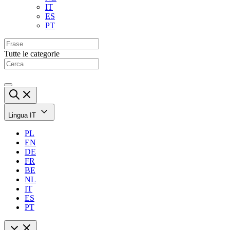
IT
ES
PT
Tutte le categorie
Lingua
IT
PL
EN
DE
FR
BE
NL
IT
ES
PT