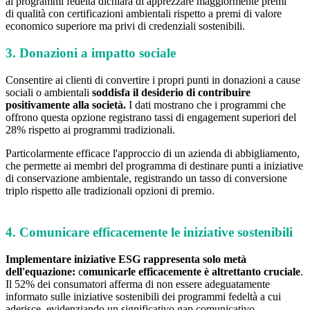
ai programmi fedeltà dichiara di apprezzare maggiormente premi
di qualità con certificazioni ambientali rispetto a premi di valore
economico superiore ma privi di credenziali sostenibili.
3. Donazioni a impatto sociale
Consentire ai clienti di convertire i propri punti in donazioni a cause
sociali o ambientali
soddisfa il desiderio di contribuire
positivamente alla società.
I dati mostrano che i programmi che
offrono questa opzione registrano tassi di engagement superiori del
28% rispetto ai programmi tradizionali.
Particolarmente efficace l'approccio di un azienda di abbigliamento,
che permette ai membri del programma di destinare punti a iniziative
di conservazione ambientale, registrando un tasso di conversione
triplo rispetto alle tradizionali opzioni di premio.
4. Comunicare efficacemente le iniziative sostenibili
Implementare iniziative ESG rappresenta solo metà
dell'equazione:
c
omunicarle efficacemente è altrettanto cruciale
.
Il 52% dei consumatori afferma di non essere adeguatamente
informato sulle iniziative sostenibili dei programmi fedeltà a cui
aderisce, evidenziando un significativo gap comunicativo.