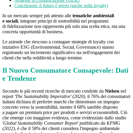
Strategie di comunicazione efficaci
Conclusioni: il futuro è green (anche nella loyalty)
In un mercato sempre più attento alle
tematiche ambientali
e sociali
, integrare principi di sostenibilità nei programmi
di fidelizzazione non rappresenta più solo una scelta etica, ma una
concreta opportunità di business.
Le aziende che riescono a coniugare strategie di loyalty con
iniziative ESG (Environmental, Social, Governance) stanno
registrando un incremento significativo sia nell'engagement dei
clienti che nella redditività a lungo termine.
Il Nuovo Consumatore Consapevole: Dati
e Tendenze
Secondo le più recenti ricerche di mercato condotte da
Nielsen
nel
report
'The Sustainability Imperative' (2020)
, il 76% dei consumatori
italiani dichiara di preferire marchi che dimostrano un impegno
concreto verso la sostenibilità, mentre il 68% sarebbe disposto
a pagare un premium price per prodotti e servizi ecosostenibili. Ciò
che emerge con maggiore evidenza, come evidenziato dallo studio
'
Global Sustainability Consumer Report' pubblicato da KPMG
(2022)
, è che il 58% dei clienti considera l'impegno ambientale