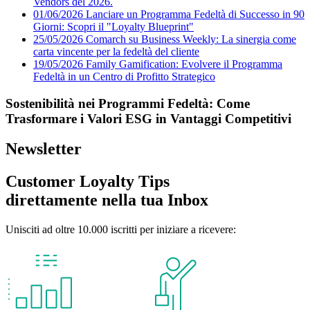
Vendors del 2026.
01/06/2026
Lanciare un Programma Fedeltà di Successo in 90
Giorni: Scopri il "Loyalty Blueprint"
25/05/2026
Comarch su Business Weekly: La sinergia come
carta vincente per la fedeltà del cliente
19/05/2026
Family Gamification: Evolvere il Programma
Fedeltà in un Centro di Profitto Strategico
Sostenibilità nei Programmi Fedeltà: Come
Trasformare i Valori ESG in Vantaggi Competitivi
Newsletter
Customer Loyalty Tips
direttamente nella tua Inbox
Unisciti ad oltre 10.000 iscritti per iniziare a ricevere: