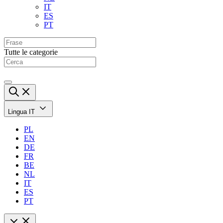
IT
ES
PT
Tutte le categorie
Lingua
IT
PL
EN
DE
FR
BE
NL
IT
ES
PT