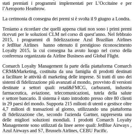
stati premiati i programmi implementati per L’Occitaine e per
l’Aeroporto Heathrow.
La cerimonia di consegna dei premi si è svolta il 9 giugno a Londra.
Teniamo a ricordare che quelli appena citati non sono i primi premi
ricevuti per le soluzioni CLM nel corso di quest’anno. Nel febbraio
2015, i programmi di fidelizzazione Azul Brazilian Airlines
e JetBlue Airlines hanno ottenuto il prestigioso riconoscimento
Loyalty 2015, la cui consegna ha avuto luogo nel corso della
conferenza organizzata da Airline Business and Global Flight.
Comarch Loyalty Management fa parte della piattaforma Comarch
CRM&Marketing, costituita da una famiglia di prodotti destinati
a facilitare le attività di marketing delle imprese. Si tratti di uno dei
sistemi di fidelizzazione più avanzati al mondo, provvisto di versioni
destinate a settori quali: retail&FMCG, carburanti, industria
farmaceutica, aviazione, telecomunicazioni, tutela della salute
e settore bancario. Il sistema è stato introdotto presso oltre 80 clienti
in 29 paesi del mondo. Supporta 215 milioni di utenti e gestisce oltre
4,7 milioni di transazioni al giorno, utilizzando una piattaforma
di fidelizzazione che, secondo l'azienda Gartner, rappresenta una
delle migliori soluzioni mondiali. I prodotti Comarch Loyalty
Managemente sono utilizzati da linee aeree quali: JetBlue Airways ,
Azul Airways and S7, Brussels Airlines, CEBU Pacific.