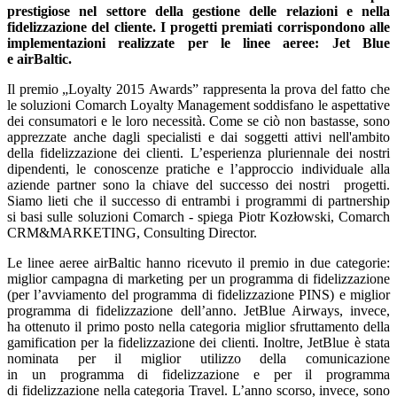
prestigiose nel settore della gestione delle relazioni e nella
fidelizzazione del cliente. I progetti premiati corrispondono alle
implementazioni realizzate per le linee aeree: Jet Blue
e airBaltic.
Il premio „Loyalty 2015 Awards” rappresenta la prova del fatto che
le soluzioni Comarch Loyalty Management soddisfano le aspettative
dei consumatori e le loro necessità. Come se ciò non bastasse, sono
apprezzate anche dagli specialisti e dai soggetti attivi nell'ambito
della fidelizzazione dei clienti. L’esperienza pluriennale dei nostri
dipendenti, le conoscenze pratiche e l’approccio individuale alla
aziende partner sono la chiave del successo dei nostri progetti.
Siamo lieti che il successo di entrambi i programmi di partnership
si basi sulle soluzioni Comarch - spiega Piotr Kozłowski, Comarch
CRM&MARKETING, Consulting Director.
Le linee aeree airBaltic hanno ricevuto il premio in due categorie:
miglior campagna di marketing per un programma di fidelizzazione
(per l’avviamento del programma di fidelizzazione PINS) e miglior
programma di fidelizzazione dell’anno. JetBlue Airways, invece,
ha ottenuto il primo posto nella categoria miglior sfruttamento della
gamification per la fidelizzazione dei clienti. Inoltre, JetBlue è stata
nominata per il miglior utilizzo della comunicazione
in un programma di fidelizzazione e per il programma
di fidelizzazione nella categoria Travel. L’anno scorso, invece, sono