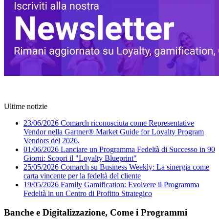
Ultime notizie
23/06/2026
Comarch riconosciuta come Representative
Vendor nella Gartner® Market Guide for Loyalty Program
Vendors del 2026.
01/06/2026
Lanciare un Programma Fedeltà di Successo in 90
Giorni: Scopri il "Loyalty Blueprint"
25/05/2026
Comarch su Business Weekly: La sinergia come
carta vincente per la fedeltà del cliente
19/05/2026
Family Gamification: Evolvere il Programma
Fedeltà in un Centro di Profitto Strategico
Banche e Digitalizzazione, Come i Programmi