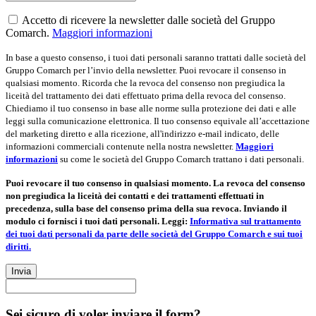
Accetto di ricevere la newsletter dalle società del Gruppo
Comarch.
Maggiori informazioni
In base a questo consenso, i tuoi dati personali saranno trattati dalle società del
Gruppo Comarch per l’invio della newsletter. Puoi revocare il consenso in
qualsiasi momento. Ricorda che la revoca del consenso non pregiudica la
liceità del trattamento dei dati effettuato prima della revoca del consenso.
Chiediamo il tuo consenso in base alle norme sulla protezione dei dati e alle
leggi sulla comunicazione elettronica. Il tuo consenso equivale all’accettazione
del marketing diretto e alla ricezione, all'indirizzo e-mail indicato, delle
informazioni commerciali contenute nella nostra newsletter.
Maggiori
informazioni
su come le società del Gruppo Comarch trattano i dati personali.
Puoi revocare il tuo consenso in qualsiasi momento. La revoca del consenso
non pregiudica la liceità dei contatti e dei trattamenti effettuati in
precedenza, sulla base del consenso prima della sua revoca. Inviando il
modulo ci fornisci i tuoi dati personali. Leggi:
Informativa sul trattamento
dei tuoi dati personali da parte delle società del Gruppo Comarch e sui tuoi
diritti.
Invia
Sei sicuro di voler inviare il form?