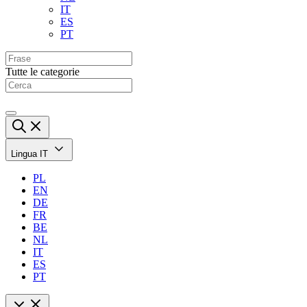
IT
ES
PT
Tutte le categorie
Lingua
IT
PL
EN
DE
FR
BE
NL
IT
ES
PT