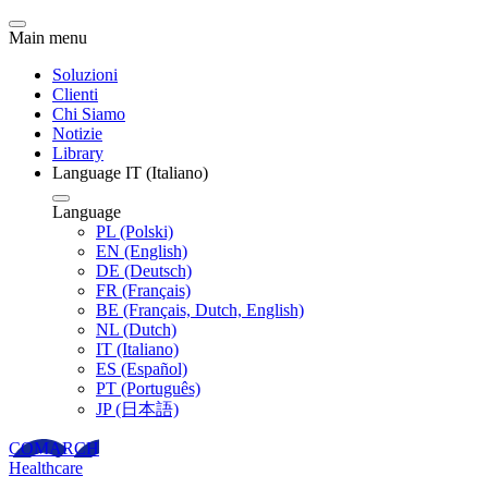
Main menu
Soluzioni
Clienti
Chi Siamo
Notizie
Library
Language
IT
(Italiano)
Language
PL
(Polski)
EN
(English)
DE
(Deutsch)
FR
(Français)
BE
(Français, Dutch, English)
NL
(Dutch)
IT
(Italiano)
ES
(Español)
PT
(Português)
JP
(日本語)
COMARCH
Healthcare