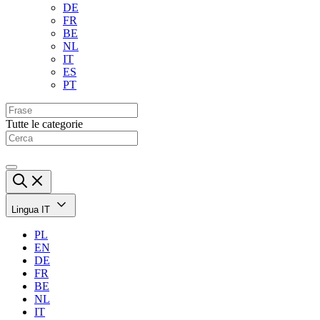
DE
FR
BE
NL
IT
ES
PT
Tutte le categorie
Lingua
IT
PL
EN
DE
FR
BE
NL
IT