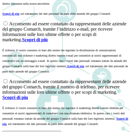
diretto contenute nella nostra newsletter.
Scopri di piu
sul trattamento dei dati personali da parte delle aziende del gruppo Comarch.
Acconsento ad essere contattato da rappresentanti delle aziende
del gruppo Comarch, tramite l’indirizzo e-mail, per ricevere
informazioni sulle loro ultime offerte o per scopi di
marketing.
Scopri di più
È richiesto il vostro consenso in base alle norme che regolano la distribuzione di comunicazioni
commerciali non richieste e marketing diretto tramite e-mail per consentire ai nostri rappresentanti di
contattarvi con un messaggio e-mail. In questo caso i vostri dati personali verranno trattati da aziende del
gruppo Comarch sulla base dei loro legittimi interessi
Scopri di piu
sul trattamento dei dati personali da
parte delle aziende del gruppo Comarch.
Acconsento ad essere contattato da rappresentanti delle aziende
del gruppo Comarch, tramite il numero di telefono, per ricevere
informazioni sulle loro ultime offerte o per scopi di marketing.
Scopri di piu
È richiesto il vostro consenso in base alle norme che regolano il marketing diretto tramite telefono per
consentire ai nostri rappresentanti di contattarvi con una chiamata telefonica. In questo caso i vostri dati
personali verranno trattati da aziende del gruppo Comarch sulla base dei loro legittimi interessi.
Scopri di
piu
sul trattamento dei dati personali da parte delle aziende del gruppo Comarch.