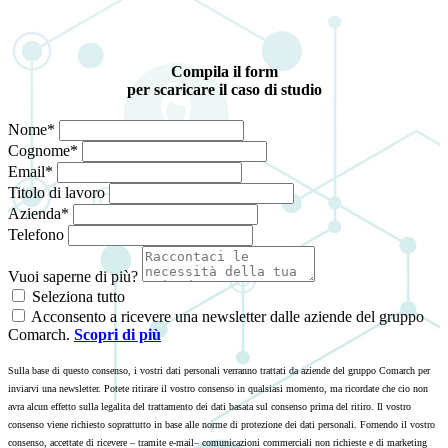
Compila il form
per scaricare il caso di studio
Nome*
Cognome*
Email*
Titolo di lavoro
Azienda*
Telefono
Vuoi saperne di più?
Seleziona tutto
Acconsento a ricevere una newsletter dalle aziende del gruppo
Comarch.
Scopri di più
Sulla base di questo consenso, i vostri dati personali verranno trattati da aziende del gruppo Comarch per
inviarvi una newsletter. Potete ritirare il vostro consenso in qualsiasi momento, ma ricordate che cio non
avra alcun effetto sulla legalita del trattamento dei dati basata sul consenso prima del ritiro. Il vostro
consenso viene richiesto soprattutto in base alle norme di protezione dei dati personali. Fornendo il vostro
consenso, accettate di ricevere – tramite e-mail– comunicazioni commerciali non richieste e di marketing