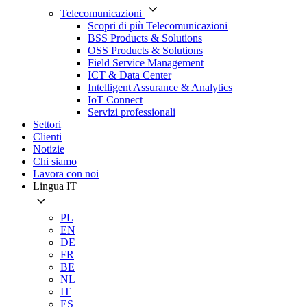
Telecomunicazioni
Scopri di più Telecomunicazioni
BSS Products & Solutions
OSS Products & Solutions
Field Service Management
ICT & Data Center
Intelligent Assurance & Analytics
IoT Connect
Servizi professionali
Settori
Clienti
Notizie
Chi siamo
Lavora con noi
Lingua
IT
PL
EN
DE
FR
BE
NL
IT
ES