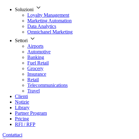
Soluzioni
Loyalty Management
Marketing Automation
Data Analytics
Omnichanel Marketing
Settori
Airports
Automotive
Banking
Fuel Retail
Grocery
Insurance
Retail
Telecommunications
Travel
Clienti
Notizie
Library
Partner Program
Pricing
RFI / RFP
Contattaci