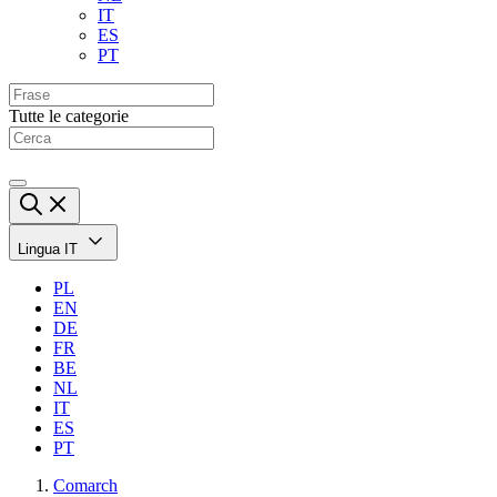
IT
ES
PT
Tutte le categorie
Lingua
IT
PL
EN
DE
FR
BE
NL
IT
ES
PT
Comarch