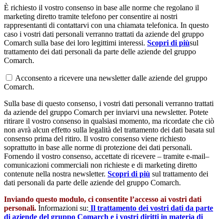
È richiesto il vostro consenso in base alle norme che regolano il
marketing diretto tramite telefono per consentire ai nostri
rappresentanti di contattarvi con una chiamata telefonica. In questo
caso i vostri dati personali verranno trattati da aziende del gruppo
Comarch sulla base dei loro legittimi interessi.
Scopri di più
sul
trattamento dei dati personali da parte delle aziende del gruppo
Comarch.
Acconsento a ricevere una newsletter dalle aziende del gruppo
Comarch.
Sulla base di questo consenso, i vostri dati personali verranno trattati
da aziende del gruppo Comarch per inviarvi una newsletter. Potete
ritirare il vostro consenso in qualsiasi momento, ma ricordate che ciò
non avrà alcun effetto sulla legalità del trattamento dei dati basata sul
consenso prima del ritiro. Il vostro consenso viene richiesto
soprattutto in base alle norme di protezione dei dati personali.
Fornendo il vostro consenso, accettate di ricevere – tramite e-mail–
comunicazioni commerciali non richieste e di marketing diretto
contenute nella nostra newsletter.
Scopri di più
sul trattamento dei
dati personali da parte delle aziende del gruppo Comarch.
Inviando questo modulo, ci consentite l’accesso ai vostri dati
personali.
Informazioni su:
Il trattamento dei vostri dati da parte
di aziende del gruppo Comarch e i vostri diritti in materia di