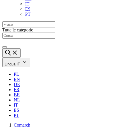
IT
ES
PT
Tutte le categorie
Lingua
IT
PL
EN
DE
FR
BE
NL
IT
ES
PT
Comarch